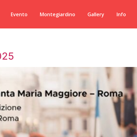
Evento
Montegiardino
Gallery
Info
025