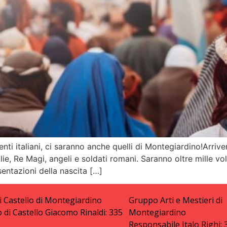
enti italiani, ci saranno anche quelli di Montegiardino!Arriv
miglie, Re Magi, angeli e soldati romani. Saranno oltre mille 
entazioni della nascita […]
i Castello di Montegiardino
Gruppo Arti e Mestieri di
 di Castello Giacomo Rinaldi: 335
Montegiardino
Responsabile Italo Righi: 